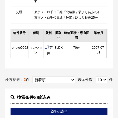
東
交通
東京メトロ千代田線「北綾瀬」駅より徒歩3分
東京メトロ千代田線「綾瀬」駅より徒歩25分
物件番号
種別
賃料
間取
建物面積・専有面
築年月
詳細
り
積
17
renove0092
マンショ
万
3LDK
70㎡
2007-07-
詳
ン
01
細
円
検索結果：
2
件
表示件数
件
検索条件の絞込み
2
件が該当