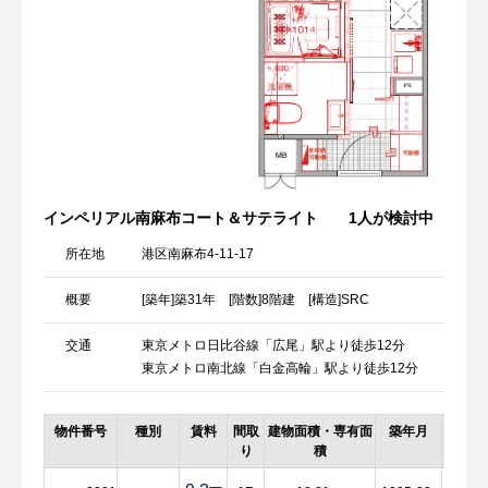
インペリアル南麻布コート＆サテライト
1人が検討中
所在地
港区南麻布4-11-17
概要
[築年]築31年 [階数]8階建 [構造]SRC
交通
東京メトロ日比谷線「広尾」駅より徒歩12分
東京メトロ南北線「白金高輪」駅より徒歩12分
物件番号
種別
賃料
間取
建物面積・専有面
築年月
詳細
り
積