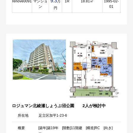
9.3
renove0091
マンショ
万
1R
18.81㎡
1995-02-
詳
ン
01
細
円
ロジュマン北綾瀬しょうぶ沼公園
2人が検討中
所在地
足立区加平1-23-6
概要
[築年]築19年 [階数]11階建 [構造]RC [向き]