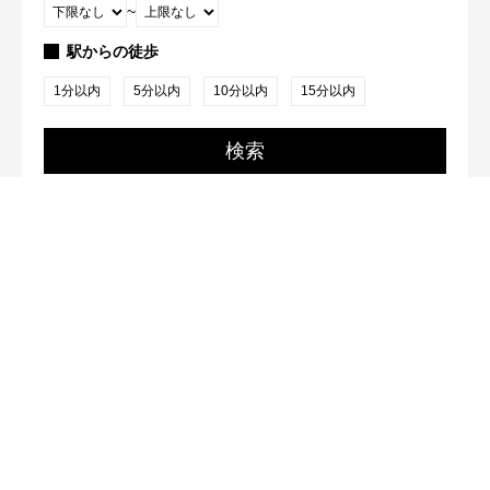
~
駅からの徒歩
1分以内
5分以内
10分以内
15分以内
検索
2
件が該当
SAトラスト本社
〒105-0004 東京都港区新橋2-20-15 新橋駅前ビル壱号館
310号室
03-5244-5721
03-5244-5722
宅地建物取引業 東京都知事(3)第95939号
賃貸住宅管理業 国土交通大臣(01)第008969号