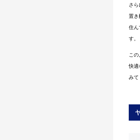
さら
置き
住ん
す。
この
快適
みて