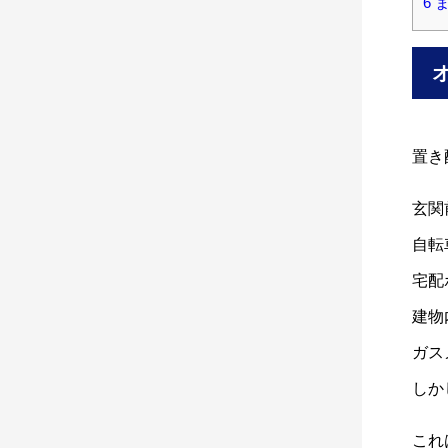
6
ま
置き
玄関
自転
宅配
建物
ガス
しか
これ