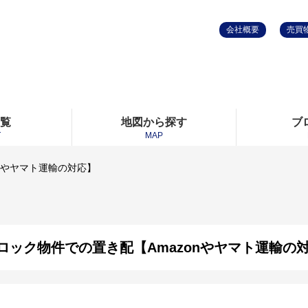
会社概要
売買
一覧
地図から探す
ブ
T
MAP
nやヤマト運輸の対応】
ロック物件での置き配【Amazonやヤマト運輸の