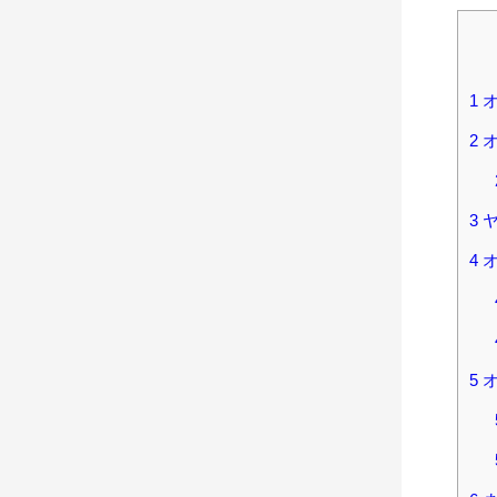
1
オ
2
オ
3
ヤ
4
オ
5
オ